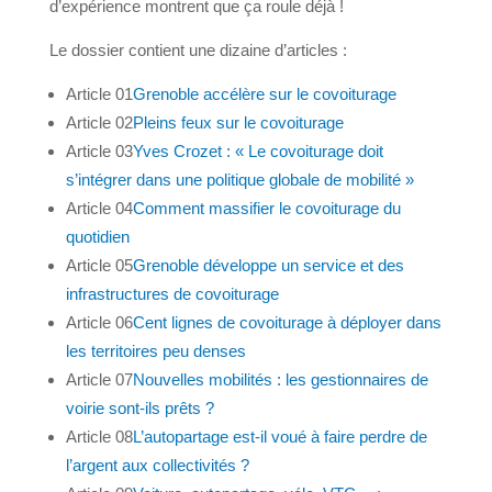
d’expérience montrent que ça roule déjà !
Le dossier contient une dizaine d’articles :
Article 01
Grenoble accélère sur le covoiturage
Article 02
Pleins feux sur le covoiturage
Article 03
Yves Crozet : « Le covoiturage doit
s’intégrer dans une politique globale de mobilité »
Article 04
Comment massifier le covoiturage du
quotidien
Article 05
Grenoble développe un service et des
infrastructures de covoiturage
Article 06
Cent lignes de covoiturage à déployer dans
les territoires peu denses
Article 07
Nouvelles mobilités : les gestionnaires de
voirie sont-ils prêts ?
Article 08
L’autopartage est-il voué à faire perdre de
l’argent aux collectivités ?