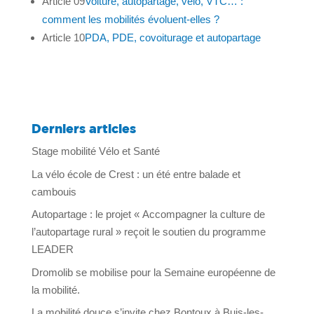
Article 09
Voiture, autopartage, vélo, VTC… :
comment les mobilités évoluent-elles ?
Article 10
PDA, PDE, covoiturage et autopartage
Derniers articles
Stage mobilité Vélo et Santé
La vélo école de Crest : un été entre balade et
cambouis
Autopartage : le projet « Accompagner la culture de
l’autopartage rural » reçoit le soutien du programme
LEADER
Dromolib se mobilise pour la Semaine européenne de
la mobilité.
La mobilité douce s’invite chez Bontoux à Buis-les-