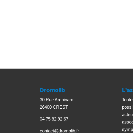
Dromolib
L’as
30 Rue Archinard
Toute
26400 CREST
possi
acteu
04 75 82 92 67
associ
sympa
contact@dromolib.fr