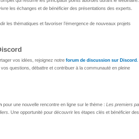
complet qui résume les principaux points abordés durant le webinaire.
ivre les échanges et de bénéficier des présentations des experts.
dir les thématiques et favoriser l’émergence de nouveaux projets
Discord
rtager vos idées, rejoignez notre
forum de discussion sur Discord
.
vos questions, débattre et contribuer à la communauté en pleine
h
pour une nouvelle rencontre en ligne sur le thème :
Les premiers p
liers
. Une opportunité pour découvrir les étapes clés et bénéficier de