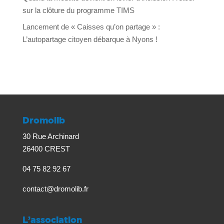
sur la clôture du programme TIMS
Lancement de « Caisses qu’on partage » :
L’autopartage citoyen débarque à Nyons !
Dromolib
30 Rue Archinard
26400 CREST
04 75 82 92 67
contact@dromolib.fr
L’association