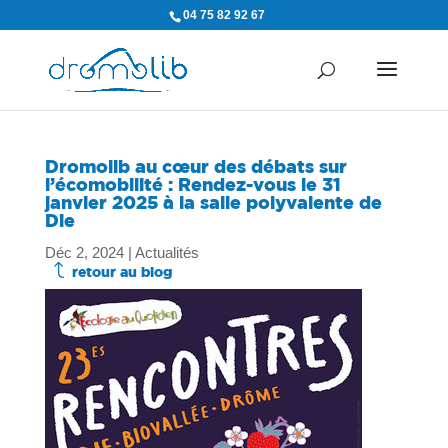
04 75 82 92 67
Dromolib au cœur des débats sur
l’écomobilité : Rendez-vous le 31
janvier 2025 à la salle polyvalente de
Die
Déc 2, 2024
|
Actualités
J
retour au blog