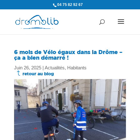
04 75 82 92 67
6 mois de Vélo égaux dans la Drôme –
ça a bien démarré !
Juin 26, 2025
|
Actualités
,
Habitants
J
retour au blog