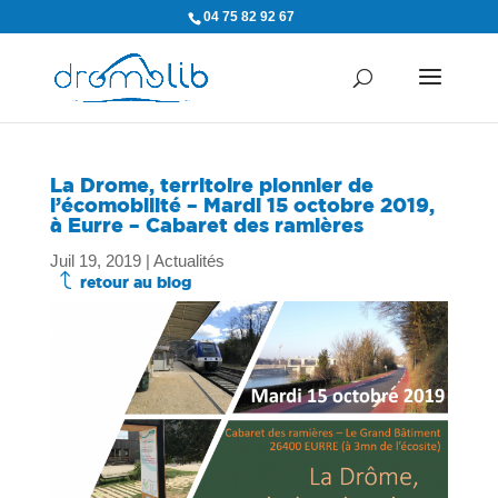
04 75 82 92 67
La Drome, territoire pionnier de
l’écomobilité – Mardi 15 octobre 2019,
à Eurre – Cabaret des ramières
Juil 19, 2019
|
Actualités
J
retour au blog