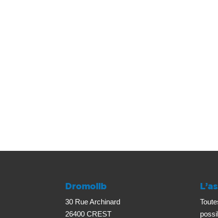
Dromolib
L’as
30 Rue Archinard
Toute
26400 CREST
possi