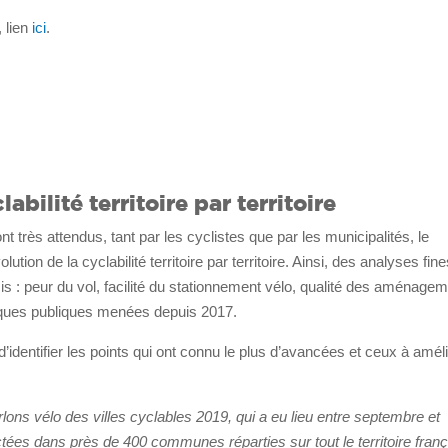
 lien
ici
.
abilité territoire par territoire
t très attendus, tant par les cyclistes que par les municipalités, le
lution de la cyclabilité territoire par territoire. Ainsi, des analyses fin
isis : peur du vol, facilité du stationnement vélo, qualité des aménage
tiques publiques menées depuis 2017.
d’identifier les points qui ont connu le plus d’avancées et ceux à amél
lons vélo des villes cyclables 2019, qui a eu lieu entre septembre et
ées dans près de 400 communes réparties sur tout le territoire franç