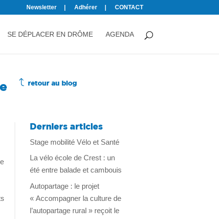
Newsletter
Adhérer
CONTACT
SE DÉPLACER EN DRÔME
AGENDA
J
te
retour au blog
Derniers articles
Stage mobilité Vélo et Santé
La vélo école de Crest : un
re
été entre balade et cambouis
Autopartage : le projet
ts
« Accompagner la culture de
l’autopartage rural » reçoit le