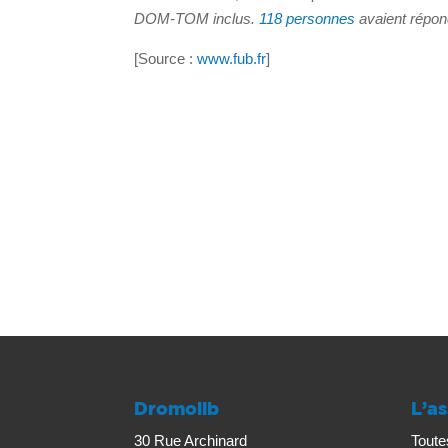
DOM-TOM inclus.
118 personnes
avaient répo
[Source :
www.fub.fr
]
Dromolib
L’as
30 Rue Archinard
Toute