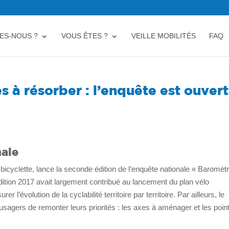
ES-NOUS ?
VOUS ÊTES ?
VEILLE MOBILITÉS
FAQ
s à résorber : l’enquête est ouver
nale
icyclette, lance la seconde édition de l’enquête nationale « Baromèt
édition 2017 avait largement contribué au lancement du plan vélo
l’évolution de la cyclabilité territoire par territoire. Par ailleurs, le
agers de remonter leurs priorités : les axes à aménager et les poin