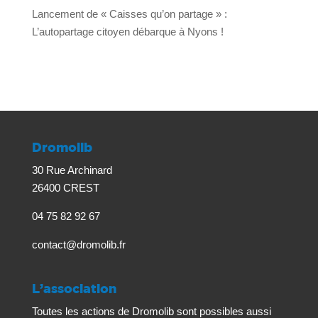
Lancement de « Caisses qu’on partage » :
L’autopartage citoyen débarque à Nyons !
Dromolib
30 Rue Archinard
26400 CREST
04 75 82 92 67
contact@dromolib.fr
L’association
Toutes les actions de Dromolib sont possibles aussi