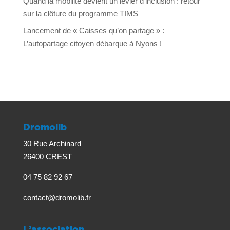
Quand la mobilité devient un levier d’inclusion : retour
sur la clôture du programme TIMS
Lancement de « Caisses qu’on partage » :
L’autopartage citoyen débarque à Nyons !
Dromolib
30 Rue Archinard
26400 CREST
04 75 82 92 67
contact@dromolib.fr
L’association