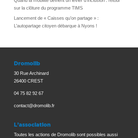
Quand la mobilité devient un levier d’inclusion : retour
sur la clôture du programme TIMS
Lancement de « Caisses qu’on partage » :
L’autopartage citoyen débarque à Nyons !
Dromolib
30 Rue Archinard
26400 CREST
04 75 82 92 67
contact@dromolib.fr
L’association
Toutes les actions de Dromolib sont possibles aussi