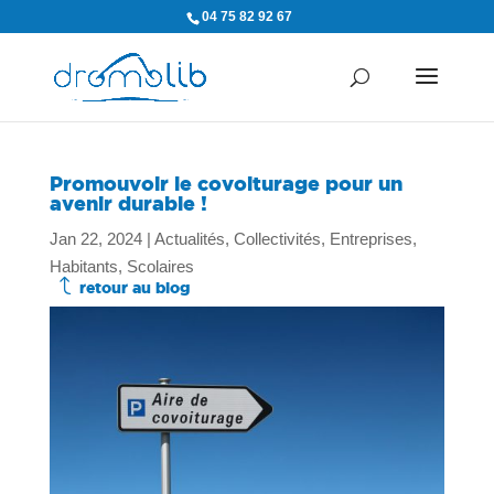
04 75 82 92 67
Promouvoir le covoiturage pour un
avenir durable !
Jan 22, 2024
|
Actualités
,
Collectivités
,
Entreprises
,
Habitants
,
Scolaires
J
retour au blog