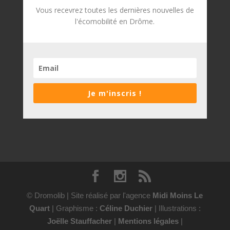
Vous recevrez toutes les dernières nouvelles de
l'écomobilité en Drôme.
Je m'inscris !
© Dromolib | Site réalisé par l'agence
Midi Moins Le
Quart
| Graphisme :
Céline Duchier
| Illustrations :
Joëlle Stauffacher
|
Mentions légales
|