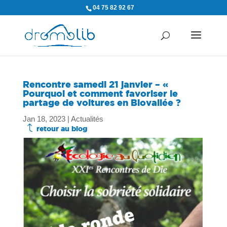
04 75 82 92 67
Rencontre samedi 21 janvier – «
Pourquoi et comment favoriser le
partage de voitures en Biovallée ?
Jan 18, 2023
|
Actualités
J
retour au blog