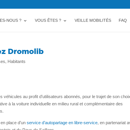
ES-NOUS ?
VOUS ÊTES ?
VEILLE MOBILITÉS
FAQ
ez Dromolib
ses
,
Habitants
éhicules au profit d’utilisateurs abonnés, pour le trajet de son choi
tive à la voiture individuelle en milieu rural et complémentaire des
s.
e en place d’un
service d’autopartage en libre-service
, en partenariat 
stois et du Pays de Saillans.