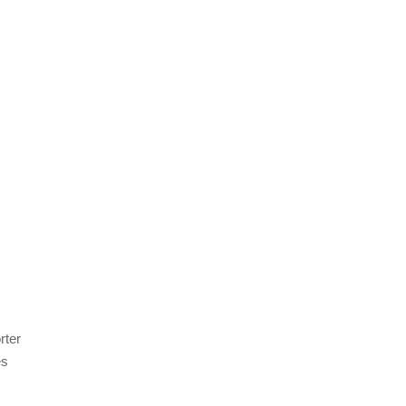
rter
es