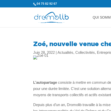
04 75 82 92 67
QUI SOMM
Zoé, nouvelle venue ch
Juin 28, 2022
|
Actualités
,
Collectivités
,
Entrepri
L’autopartage
consiste à mettre en commun des v
pour une durée limitée. C’est une solution alterna
moyens de transports collectifs et actifs existant
Depuis plus d’un an, Dromolib travaille à la mis
les intercommunalités du Val de Drôme et du Cre