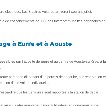
re électrique. Les 3 autres voitures arriveront courant juillet.
icié de cofinancements de TIB, des intercommunalités partenaires et
age à Eurre et à Aouste
cessibles s
ur l’Ecosite de Eurre et au centre de Aouste-sur-Sye,
à la
s
.
 toute personne disposant d’un permis de conduire, sur réservation et
ession d’une voiture individuelle.
est-à-dire que les véhicules sont rapportés à la station de départ.
n et visent à être avantageux pour l’utilisateur, en comparaison de