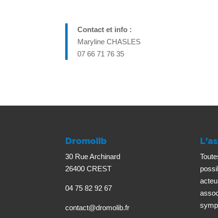
Contact et info :
Maryline CHASLES
07 66 71 76 35
Dromolib
L’as
30 Rue Archinard
Toute
26400 CREST
possi
acteu
04 75 82 92 67
associ
sympa
contact@dromolib.fr