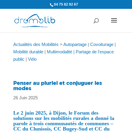
04 75 82 92 67
Actualités des Mobilités
>
Autopartage
|
Covoiturage
|
Mobilité durable
|
Multimodalité
|
Partage de l'espace
public
|
Vélo
Penser au pluriel et conjuguer les
modes
26 Juin 2025
Le 2 juin 2025, à Dijon, le Forum des
solutions sur les mobilités rurales a donné la
parole à trois communautés de communes –
CC du Clunisois, CC Bugey-Sud et CC du