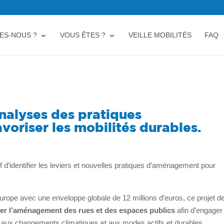
ES-NOUS ?
VOUS ÊTES ?
VEILLE MOBILITÉS
FAQ
alyses des pratiques
oriser les mobilités durables.
f d’identifier les leviers et nouvelles pratiques d’aménagement pour
ope avec une enveloppe globale de 12 millions d’euros, ce projet d
er l’aménagement des rues et des espaces publics
afin d’engager
é aux changements climatiques et aux modes actifs et durables.