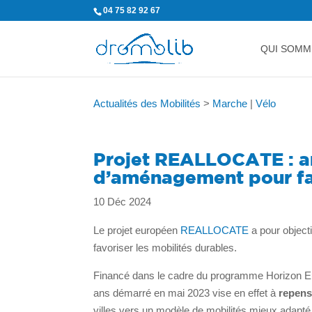
04 75 82 92 67
QUI SOMM
Actualités des Mobilités
>
Marche
|
Vélo
Projet REALLOCATE : an
d’aménagement pour fav
10 Déc 2024
Le projet européen
REALLOCATE
a pour objecti
favoriser les mobilités durables.
Financé dans le cadre du programme Horizon Eur
ans démarré en mai 2023 vise en effet à
repens
villes vers un modèle de mobilités mieux adapt