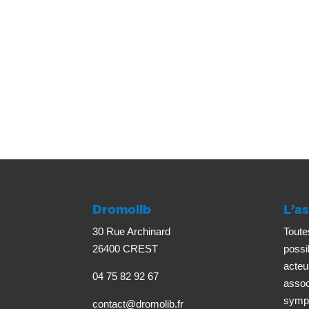
Dromolib
L’as
30 Rue Archinard
Toute
26400 CREST
possi
acteu
04 75 82 92 67
associ
sympa
contact@dromolib.fr