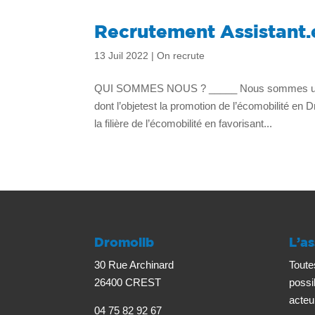
Recrutement Assistant.
13 Juil 2022
|
On recrute
QUI SOMMES NOUS ? _____ Nous sommes une éq
dont l’objetest la promotion de l’écomobilité en
la filière de l’écomobilité en favorisant...
Dromolib
L’as
30 Rue Archinard
Toute
26400 CREST
possi
acteu
04 75 82 92 67