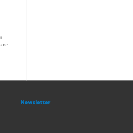
on
és de
Newsletter