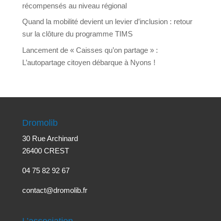
récompensés au niveau régional
Quand la mobilité devient un levier d’inclusion : retour
sur la clôture du programme TIMS
Lancement de « Caisses qu’on partage » :
L’autopartage citoyen débarque à Nyons !
Dromolib
30 Rue Archinard
26400 CREST
04 75 82 92 67
contact@dromolib.fr
L’association